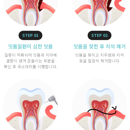
STEP 01
STEP 02
잇몸질환이
심한 잇몸
잇몸을 젖힌 후
치석 제거
질환이 악화되어 잇몸과 치아에
잇몸을 젖히고 치주염과 치석
결함이 생겨 흔들리는 부분을
등을 말끔히 제거합니다.
확인 후 국소마취를 시행합니다.